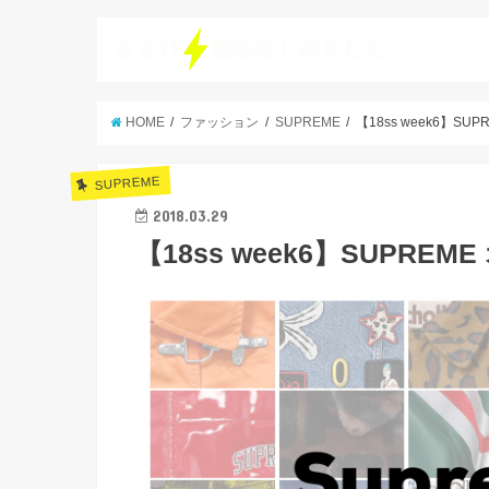
HOME
ファッション
SUPREME
【18ss week6】S
SUPREME
2018.03.29
【18ss week6】SUPR