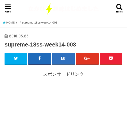
menu
search
HOME
supreme-18ss-week14-003
2018.05.25
supreme-18ss-week14-003
スポンサードリンク